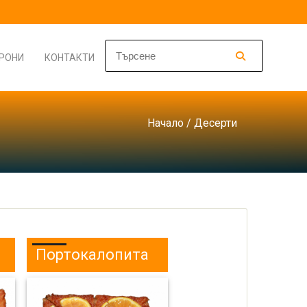
РОНИ
КОНТАКТИ
Начало
/ Десерти
Портокалопита