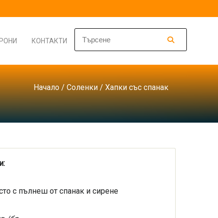
РОНИ
КОНТАКТИ
Начало
/
Соленки
/ Хапки със спанак
и:
сто с пълнеш от спанак и сирене