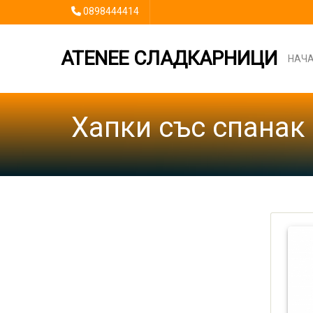
0898444414
ATENEE СЛАДКАРНИЦИ
НАЧ
Хапки със спанак