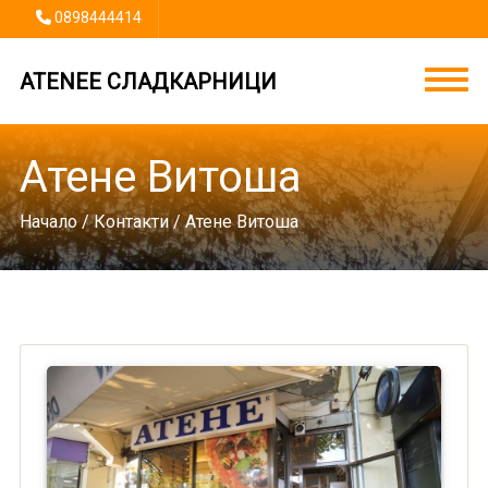
0898444414
ATENEE СЛАДКАРНИЦИ
Атене Витоша
Начало
/
Контакти
/ Атене Витоша