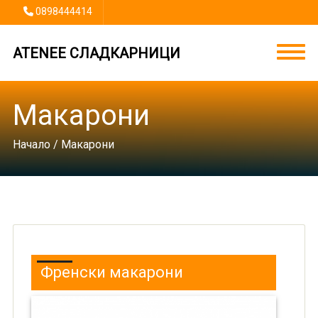
0898444414
ATENEE СЛАДКАРНИЦИ
Макарони
Начало
/ Макарони
Френски макарони