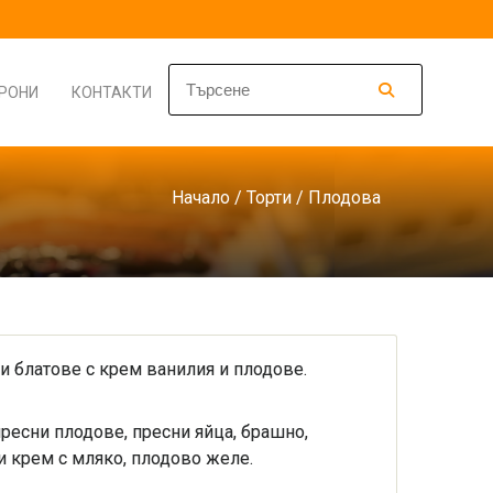
РОНИ
КОНТАКТИ
Начало
/
Торти
/ Плодова
и блатове с крем ванилия и плодове.
пресни плодове, пресни яйца, брашно,
и крем с мляко, плодово желе.