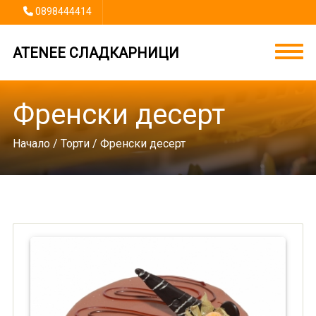
0898444414
ATENEE СЛАДКАРНИЦИ
Френски десерт
Начало
/
Торти
/ Френски десерт